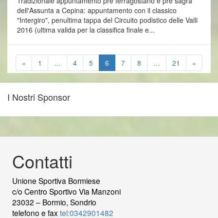
Tradizionale appuntamento pre ferragostano e pre sagra
dell'Assunta a Cepina: appuntamento con il classico
"Intergiro", penultima tappa del Circuito podistico delle Valli
2016 (ultima valida per la classifica finale e...
«
1
…
4
5
6
7
8
…
21
»
I Nostri Sponsor
Contatti
Unione Sportiva Bormiese
c/o Centro Sportivo Via Manzoni
23032 – Bormio, Sondrio
telefono e fax
tel:0342901482