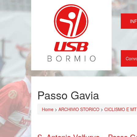
IN
Conv
Passo Gavia
Home
>
ARCHIVIO STORICO
>
CICLISMO E MT
S. Antonio Valfurva – Passo G