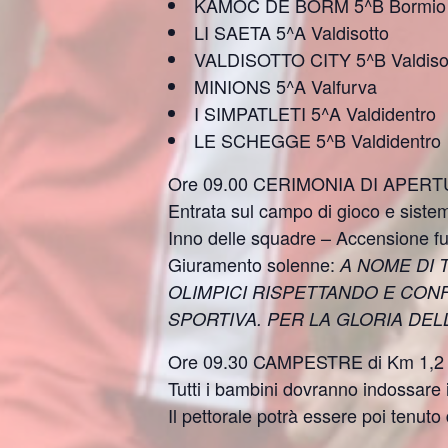
KAMOC DE BORM 5^B Bormio
LI SAETA 5^A Valdisotto
VALDISOTTO CITY 5^B Valdiso
MINIONS 5^A Valfurva
I SIMPATLETI 5^A Valdidentro
LE SCHEGGE 5^B Valdidentro
Ore 09.00 CERIMONIA DI APER
Entrata sul campo di gioco e sist
Inno delle squadre – Accensione f
Giuramento solenne:
A NOME DI 
OLIMPICI RISPETTANDO E CON
SPORTIVA. PER LA GLORIA DE
Ore 09.30 CAMPESTRE di Km 1,2 
Tutti i bambini dovranno indossare i
Il pettorale potrà essere poi tenuto