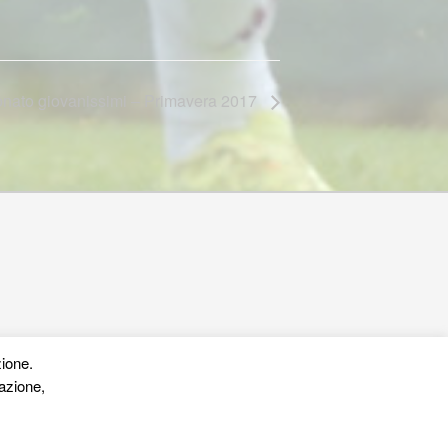
onato giovanissimi – Primavera 2017
zione.
azione,