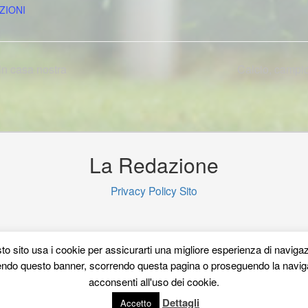
ZIONI
in casa nostra
Calcio, campi
La Redazione
Privacy Policy Sito
o sito usa i cookie per assicurarti una migliore esperienza di naviga
ndo questo banner, scorrendo questa pagina o proseguendo la navig
od
acconsenti all'uso dei cookie.
Dettagli
Accetto