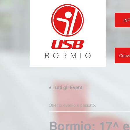
IN
Conv
« Tutti gli Eventi
Questo evento è passato.
Bormio: 17^ e