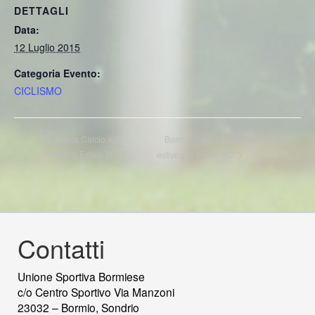
DETTAGLI
Data:
12 Luglio 2015
Categoria Evento:
CICLISMO
Bormio Calcio Estate 2015: ritiro
Scuola Calcio Alta
Valtellina Estate 2015
estivo del Torino FC
Contatti
Unione Sportiva Bormiese
c/o Centro Sportivo Via Manzoni
23032 – Bormio, Sondrio