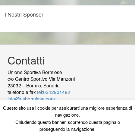
I Nostri Sponsor
Contatti
Unione Sportiva Bormiese
c/o Centro Sportivo Via Manzoni
23032 – Bormio, Sondrio
telefono e fax
tel:0342901482
info@usbormiese.com
P.Iva 00422230144 - C.Fiscale 92000820149
wood
Questo sito usa i cookie per assicurarti una migliore esperienza di
decking
Cek Pajak Online Samsat Banten
Jasa
navigazione.
Pembuatan Website
Chiudendo questo banner, scorrendo questa pagina o
proseguendo la navigazione,
La Redazione