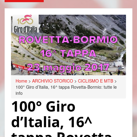
Home
>
ARCHIVIO STORICO
>
CICLISMO E MTB
>
100° Giro d’Italia, 16^ tappa Rovetta-Bormio: tutte le
info
100° Giro
d’Italia, 16^