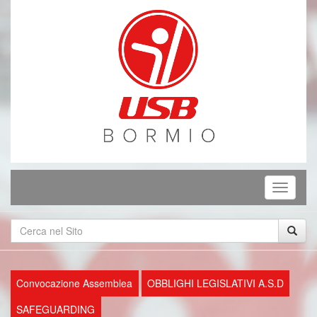
Mostra
o
nascond
la
navigaz
Convocazione Assemblea
OBBLIGHI LEGISLATIVI A.S.D
SAFEGUARDING