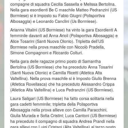
compagne di squadra Cecilia Sassella e Melissa Bertolina.
Nella gara esordienti Be C maschile Matteo Pedranzini (US
Bormiese) si è imposto su Fabio Giugni (Polisportiva
Albosaggia) e Leonardo Canclini (Us Bormiese).
Arianna Vitalini (US Bormiese) ha vinto la gara Esordienti A
femminile davanti ad Anna Arioli (Polisportiva Albosaggia) e
Alice Tosarini (Santi Nuova Olonio). Tripletta dell’US
Bormiese nella prova maschile con Niccolò Pradella,
Simone Compagnoni e Riccardo Colturi.
Nella gara delle ragazze primo posto di Samantha
Bertolina (US Bormiese) che ha preceduto Anna Tosarini
(Santi Nuova Olonio) e Camilla Ricetti (Atletica Alta
Valtellina). Nella prova maschile si è imposto Giulio Brenna
(Atletica Rovellasca) che ha preceduto Alessandro Crippa
(Atletica Alta Valtellina) e Luca Pedranzini (US Bormiese).
Laura Saligari (US Bormiese) ha fatto corsa solitaria nella
gara cadetti femminile; tripletta della Polisportiva
Albosaggia nella prova allieve con Camilla Paracchini,
Giulia Murada e Sofia Cristini; Luca Cantoni (US Bormiese)
ha preceduto il compagno di squadra Andrea Prandi nella
gara allievi con Luigi Cristani (Alta Valtellina) al terzo posto.