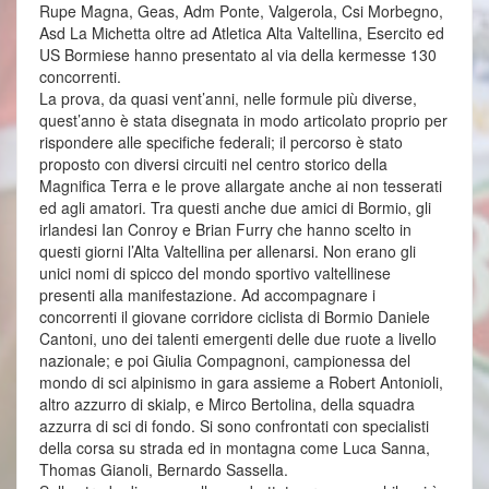
Rupe Magna, Geas, Adm Ponte, Valgerola, Csi Morbegno,
Asd La Michetta oltre ad Atletica Alta Valtellina, Esercito ed
US Bormiese hanno presentato al via della kermesse 130
concorrenti.
La prova, da quasi vent’anni, nelle formule più diverse,
quest’anno è stata disegnata in modo articolato proprio per
rispondere alle specifiche federali; il percorso è stato
proposto con diversi circuiti nel centro storico della
Magnifica Terra e le prove allargate anche ai non tesserati
ed agli amatori. Tra questi anche due amici di Bormio, gli
irlandesi Ian Conroy e Brian Furry che hanno scelto in
questi giorni l’Alta Valtellina per allenarsi. Non erano gli
unici nomi di spicco del mondo sportivo valtellinese
presenti alla manifestazione. Ad accompagnare i
concorrenti il giovane corridore ciclista di Bormio Daniele
Cantoni, uno dei talenti emergenti delle due ruote a livello
nazionale; e poi Giulia Compagnoni, campionessa del
mondo di sci alpinismo in gara assieme a Robert Antonioli,
altro azzurro di skialp, e Mirco Bertolina, della squadra
azzurra di sci di fondo. Si sono confrontati con specialisti
della corsa su strada ed in montagna come Luca Sanna,
Thomas Gianoli, Bernardo Sassella.