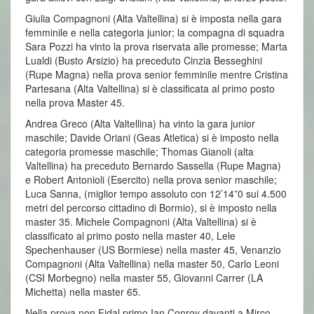
Giulia Compagnoni (Alta Valtellina) si è imposta nella gara
femminile e nella categoria junior; la compagna di squadra
Sara Pozzi ha vinto la prova riservata alle promesse; Marta
Lualdi (Busto Arsizio) ha preceduto Cinzia Besseghini
(Rupe Magna) nella prova senior femminile mentre Cristina
Partesana (Alta Valtellina) si è classificata al primo posto
nella prova Master 45.
Andrea Greco (Alta Valtellina) ha vinto la gara junior
maschile; Davide Oriani (Geas Atletica) si è imposto nella
categoria promesse maschile; Thomas Gianoli (alta
Valtellina) ha preceduto Bernardo Sassella (Rupe Magna)
e Robert Antonioli (Esercito) nella prova senior maschile;
Luca Sanna, (miglior tempo assoluto con 12’14”0 sui 4.500
metri del percorso cittadino di Bormio), si è imposto nella
master 35. Michele Compagnoni (Alta Valtellina) si è
classificato al primo posto nella master 40, Lele
Spechenhauser (US Bormiese) nella master 45, Venanzio
Compagnoni (Alta Valtellina) nella master 50, Carlo Leoni
(CSI Morbegno) nella master 55, Giovanni Carrer (LA
Michetta) nella master 65.
Nella prova non Fidal primo Ian Conroy davanti a Mirco