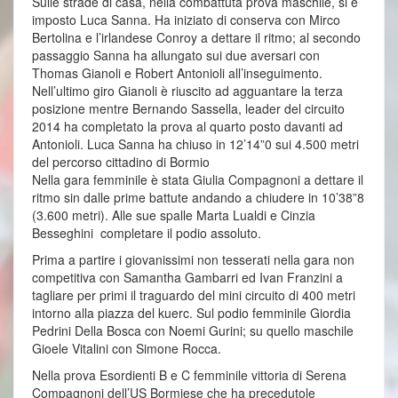
Sulle strade di casa, nella combattuta prova maschile, si è
imposto Luca Sanna. Ha iniziato di conserva con Mirco
Bertolina e l’irlandese Conroy a dettare il ritmo; al secondo
passaggio Sanna ha allungato sui due aversari con
Thomas Gianoli e Robert Antonioli all’inseguimento.
Nell’ultimo giro Gianoli è riuscito ad agguantare la terza
posizione mentre Bernando Sassella, leader del circuito
2014 ha completato la prova al quarto posto davanti ad
Antonioli. Luca Sanna ha chiuso in 12’14”0 sui 4.500 metri
del percorso cittadino di Bormio
Nella gara femminile è stata Giulia Compagnoni a dettare il
ritmo sin dalle prime battute andando a chiudere in 10’38”8
(3.600 metri). Alle sue spalle Marta Lualdi e Cinzia
Besseghini completare il podio assoluto.
Prima a partire i giovanissimi non tesserati nella gara non
competitiva con Samantha Gambarri ed Ivan Franzini a
tagliare per primi il traguardo del mini circuito di 400 metri
intorno alla piazza del kuerc. Sul podio femminile Giordia
Pedrini Della Bosca con Noemi Gurini; su quello maschile
Gioele Vitalini con Simone Rocca.
Nella prova Esordienti B e C femminile vittoria di Serena
Compagnoni dell’US Bormiese che ha precedutole