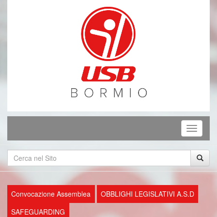
Mostra
o
nascond
la
navigaz
Convocazione Assemblea
OBBLIGHI LEGISLATIVI A.S.D
SAFEGUARDING