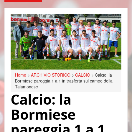
Home
>
ARCHIVIO STORICO
>
CALCIO
>
Calcio: la
Bormiese pareggia 1 a 1 in trasferta sul campo della
Talamonese
Calcio: la
Bormiese
pareggia 1 a 1