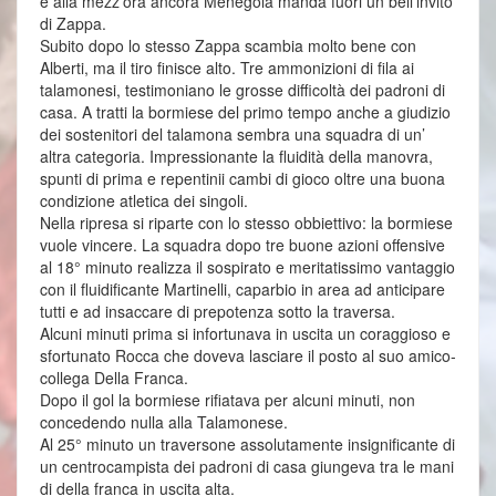
e alla mezz’ora ancora Menegola manda fuori un bell’invito
di Zappa.
Subito dopo lo stesso Zappa scambia molto bene con
Alberti, ma il tiro finisce alto. Tre ammonizioni di fila ai
talamonesi, testimoniano le grosse difficoltà dei padroni di
casa. A tratti la bormiese del primo tempo anche a giudizio
dei sostenitori del talamona sembra una squadra di un’
altra categoria. Impressionante la fluidità della manovra,
spunti di prima e repentinii cambi di gioco oltre una buona
condizione atletica dei singoli.
Nella ripresa si riparte con lo stesso obbiettivo: la bormiese
vuole vincere. La squadra dopo tre buone azioni offensive
al 18° minuto realizza il sospirato e meritatissimo vantaggio
con il fluidificante Martinelli, caparbio in area ad anticipare
tutti e ad insaccare di prepotenza sotto la traversa.
Alcuni minuti prima si infortunava in uscita un coraggioso e
sfortunato Rocca che doveva lasciare il posto al suo amico-
collega Della Franca.
Dopo il gol la bormiese rifiatava per alcuni minuti, non
concedendo nulla alla Talamonese.
Al 25° minuto un traversone assolutamente insignificante di
un centrocampista dei padroni di casa giungeva tra le mani
di della franca in uscita alta.