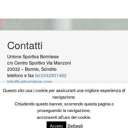
Contatti
Unione Sportiva Bormiese
c/o Centro Sportivo Via Manzoni
23032 – Bormio, Sondrio
telefono e fax
tel:0342901482
info@usbormiese.com
P.Iva 00422230144 - C.Fiscale 92000820149
wood
Questo sito usa i cookie per assicurarti una migliore esperienza di
decking
Cek Pajak Online Samsat Banten
Jasa
navigazione.
Pembuatan Website
Chiudendo questo banner, scorrendo questa pagina o
proseguendo la navigazione,
La Redazione
acconsenti all'uso dei cookie.
Privacy Policy Sito
Dettagli
Accetto