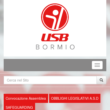
Mostra
o
nascond
la
navigaz
Convocazione Assemblea
OBBLIGHI LEGISLATIVI A.S.D
SAFEGUARDING