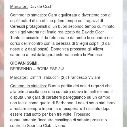
Marcatori:
Davide Occhi
Commento sintetico:
Gara equilibrata e divertente con gli
ospiti autori di un ottimo primo tempo ed i ragazzi di
Ceresoli protagonisti di un buon secondo tempo culminato
con il gol vittoria nel finale realizzato da Davide Occhi.
Tante le occasioni da rete create da ambo le squadre nel
corso dell’incontro con la bellezza di 5 legni colpiti (3 dai
nostri e 2 dagli ospiti). Domenica prossima gli Allievi
saranno attesi dalla gara esterna contro la Pontese
GIOVANISSIMI:
BERBENNO – BORMIESE 3-3
Marcatori:
Dimitri Trabucchi (2); Francesco Viviani
Commento sintetico:
Buona partita dei nostri ragazzi che
alla prima uscita con una squadra nuova in tanti elementi
disputa una gara di carattere pareggiando su un campo
non facile come quello di Berbenno. I nostri sono stati bravi
a restare sempre in partita e recuperare il risultato dopo
essere stati sotto per ben tre volte. Prossimo
appuntamento l’incontro casalingo di sabato prossimo
contro lo Sporting Club Livigno.