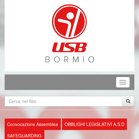
Mostra
o
nascond
la
navigaz
Convocazione Assemblea
OBBLIGHI LEGISLATIVI A.S.D
SAFEGUARDING