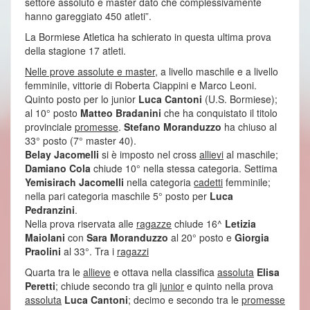
settore assoluto e master dato che complessivamente
hanno gareggiato 450 atleti”.
La Bormiese Atletica ha schierato in questa ultima prova
della stagione 17 atleti.
Nelle prove assolute e master
, a livello maschile e a livello
femminile, vittorie di Roberta Ciappini e Marco Leoni.
Quinto posto per lo junior
Luca Cantoni
(U.S. Bormiese);
al 10° posto
Matteo Bradanini
che ha conquistato il titolo
provinciale
promesse
.
Stefano Moranduzzo
ha chiuso al
33° posto (7° master 40).
Belay Jacomelli
si è imposto nel cross
allievi
al maschile;
Damiano Cola
chiude 10° nella stessa categoria. Settima
Yemisirach Jacomelli
nella categoria
cadetti
femminile;
nella pari categoria maschile 5° posto per
Luca
Pedranzini
.
Nella prova riservata alle
ragazze
chiude 16^
Letizia
Maiolani
con
Sara Moranduzzo
al 20° posto e
Giorgia
Praolini
al 33°. Tra i
ragazzi
Quarta tra le
allieve
e ottava nella classifica
assoluta
Elisa
Peretti
; chiude secondo tra gli
junior
e quinto nella prova
assoluta
Luca Cantoni
; decimo e secondo tra le
promesse