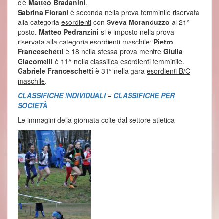
c’è
Matteo Bradanini
.
Sabrina Fiorani
è seconda nella prova femminile riservata
alla categoria
esordienti
con
Sveva Moranduzzo
al 21°
posto.
Matteo Pedranzini
si è imposto nella prova
riservata alla categoria
esordienti
maschile;
Pietro
Franceschetti
è 18 nella stessa prova mentre
Giulia
Giacomelli
è 11^ nella classifica
esordienti
femminile.
Gabriele Franceschetti
è 31° nella gara
esordienti B/C
maschile
.
CLASSIFICHE INDIVIDUALI
–
CLASSIFICHE PER
SOCIETÀ
Le immagini della giornata colte dal settore atletica