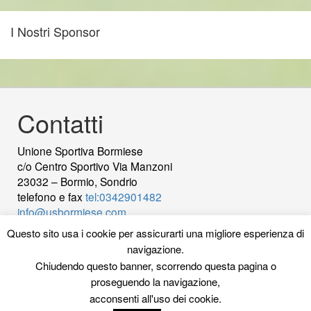
I Nostri Sponsor
Contatti
Unione Sportiva Bormiese
c/o Centro Sportivo Via Manzoni
23032 – Bormio, Sondrio
telefono e fax
tel:0342901482
info@usbormiese.com
P.Iva 00422230144 - C.Fiscale 92000820149
wood
Questo sito usa i cookie per assicurarti una migliore esperienza di
decking
Cek Pajak Online Samsat Banten
Jasa
navigazione.
Pembuatan Website
Chiudendo questo banner, scorrendo questa pagina o
proseguendo la navigazione,
La Redazione
acconsenti all'uso dei cookie.