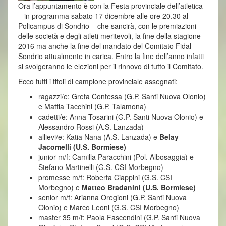
Ora l’appuntamento è con la Festa provinciale dell’atletica
– in programma sabato 17 dicembre alle ore 20.30 al
Policampus di Sondrio – che sancirà, con le premiazioni
delle società e degli atleti meritevoli, la fine della stagione
2016 ma anche la fine del mandato del Comitato Fidal
Sondrio attualmente in carica. Entro la fine dell’anno infatti
si svolgeranno le elezioni per il rinnovo di tutto il Comitato.
Ecco tutti i titoli di campione provinciale assegnati:
ragazzi/e: Greta Contessa (G.P. Santi Nuova Olonio)
e Mattia Tacchini (G.P. Talamona)
cadetti/e: Anna Tosarini (G.P. Santi Nuova Olonio) e
Alessandro Rossi (A.S. Lanzada)
allievi/e: Katia Nana (A.S. Lanzada) e
Belay
Jacomelli (U.S. Bormiese)
junior m/f: Camilla Paracchini (Pol. Albosaggia) e
Stefano Martinelli (G.S. CSI Morbegno)
promesse m/f: Roberta Ciappini (G.S. CSI
Morbegno) e
Matteo Bradanini (U.S. Bormiese)
senior m/f: Arianna Oregioni (G.P. Santi Nuova
Olonio) e Marco Leoni (G.S. CSI Morbegno)
master 35 m/f: Paola Fascendini (G.P. Santi Nuova