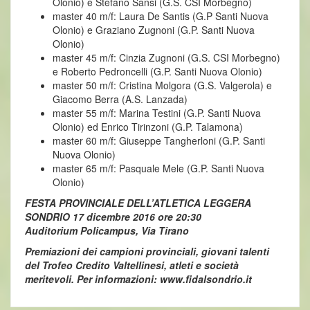
Olonio) e Stefano Sansi (G.S. CSI Morbegno)
master 40 m/f: Laura De Santis (G.P Santi Nuova
Olonio) e Graziano Zugnoni (G.P. Santi Nuova
Olonio)
master 45 m/f: Cinzia Zugnoni (G.S. CSI Morbegno)
e Roberto Pedroncelli (G.P. Santi Nuova Olonio)
master 50 m/f: Cristina Molgora (G.S. Valgerola) e
Giacomo Berra (A.S. Lanzada)
master 55 m/f: Marina Testini (G.P. Santi Nuova
Olonio) ed Enrico Tirinzoni (G.P. Talamona)
master 60 m/f: Giuseppe Tangherloni (G.P. Santi
Nuova Olonio)
master 65 m/f: Pasquale Mele (G.P. Santi Nuova
Olonio)
FESTA PROVINCIALE DELL’ATLETICA LEGGERA
SONDRIO 17 dicembre 2016 ore 20:30
Auditorium Policampus, Via Tirano
Premiazioni dei campioni provinciali, giovani talenti
del Trofeo Credito Valtellinesi, atleti e società
meritevoli. Per informazioni: www.fidalsondrio.it