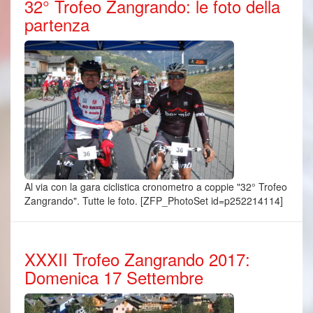
32° Trofeo Zangrando: le foto della
partenza
Al via con la gara ciclistica cronometro a coppie "32° Trofeo
Zangrando". Tutte le foto. [ZFP_PhotoSet id=p252214114]
XXXII Trofeo Zangrando 2017:
Domenica 17 Settembre