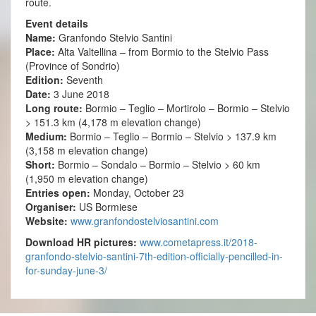
route.
Event details
Name:
Granfondo Stelvio Santini
Place:
Alta Valtellina – from Bormio to the Stelvio Pass
(Province of Sondrio)
Edition:
Seventh
Date:
3 June 2018
Long route:
Bormio – Teglio – Mortirolo – Bormio – Stelvio
> 151.3 km (4,178 m elevation change)
Medium:
Bormio – Teglio – Bormio – Stelvio > 137.9 km
(3,158 m elevation change)
Short:
Bormio – Sondalo – Bormio – Stelvio > 60 km
(1,950 m elevation change)
Entries open:
Monday, October 23
Organiser:
US Bormiese
Website:
www.granfondostelviosantini.
com
Download HR pictures:
www.cometapress.it/2018-
granfondo-stelvio-santini-7th-
edition-officially-pencilled-
in-
for-sunday-june-3/