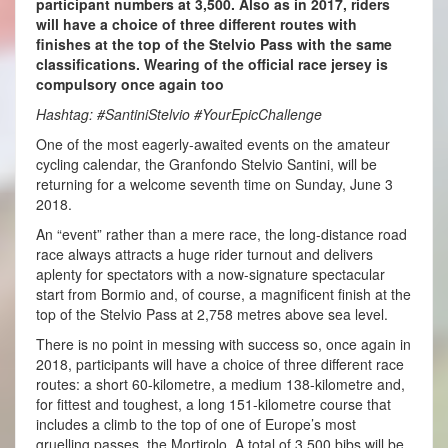
participant numbers at 3,500. Also as in 2017, riders
will have a choice of three different routes with
finishes at the top of the Stelvio Pass with the same
classifications. Wearing of the official race jersey is
compulsory once again too
Hashtag: #SantiniStelvio #YourEpicChallenge
One of the most eagerly-awaited events on the amateur
cycling calendar, the Granfondo Stelvio Santini, will be
returning for a welcome seventh time on Sunday, June 3
2018.
An “event” rather than a mere race, the long-distance road
race always attracts a huge rider turnout and delivers
aplenty for spectators with a now-signature spectacular
start from Bormio and, of course, a magnificent finish at the
top of the Stelvio Pass at 2,758 metres above sea level.
There is no point in messing with success so, once again in
2018, participants will have a choice of three different race
routes: a short 60-kilometre, a medium 138-kilometre and,
for fittest and toughest, a long 151-kilometre course that
includes a climb to the top of one of Europe’s most
gruelling passes, the Mortirolo. A total of 3,500 bibs will be