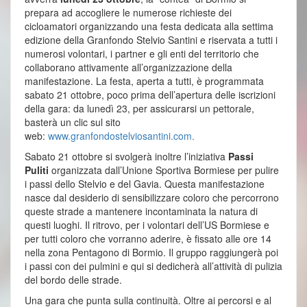
prepara ad accogliere le numerose richieste dei
cicloamatori organizzando una festa dedicata alla settima
edizione della Granfondo Stelvio Santini e riservata a tutti i
numerosi volontari, i partner e gli enti del territorio che
collaborano attivamente all’organizzazione della
manifestazione. La festa, aperta a tutti, è programmata
sabato 21 ottobre, poco prima dell’apertura delle iscrizioni
della gara: da lunedì 23, per assicurarsi un pettorale,
basterà un clic sul sito
web:
www.granfondostelviosantini.com.
Sabato 21 ottobre si svolgerà inoltre l’iniziativa
Passi
Puliti
organizzata dall’Unione Sportiva Bormiese per pulire
i passi dello Stelvio e del Gavia. Questa manifestazione
nasce dal desiderio di sensibilizzare coloro che percorrono
queste strade a mantenere incontaminata la natura di
questi luoghi. Il ritrovo, per i volontari dell’US Bormiese e
per tutti coloro che vorranno aderire, è fissato alle ore 14
nella zona Pentagono di Bormio. Il gruppo raggiungerà poi
i passi con dei pulmini e qui si dedicherà all’attività di pulizia
del bordo delle strade.
Una gara che punta sulla continuità. Oltre ai percorsi e al