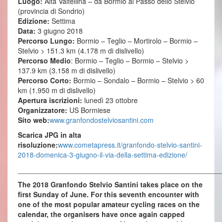
Luogo:
Alta Valtellina – da Bormio al Passo dello Stelvio
(provincia di Sondrio)
Edizione:
Settima
Data:
3 giugno 2018
Percorso Lungo:
Bormio – Teglio – Mortirolo – Bormio –
Stelvio > 151.3 km (4.178 m di dislivello)
Percorso Medio
: Bormio – Teglio – Bormio – Stelvio >
137.9 km (3.158 m di dislivello)
Percorso Corto:
Bormio – Sondalo – Bormio – Stelvio > 60
km (1.950 m di dislivello)
Apertura iscrizioni:
lunedì 23 ottobre
Organizzatore:
US Bormiese
Sito web:
www.granfondostelviosantini.com
Scarica JPG in alta
risoluzione:
www.cometapress.it/granfondo-stelvio-santini-
2018-domenica-3-giugno-il-via-della-settima-edizione/
___________________________________________________
The 2018 Granfondo Stelvio Santini takes place on the
first Sunday of June. For this seventh encounter with
one of the most popular amateur cycling races on the
calendar, the organisers have once again capped