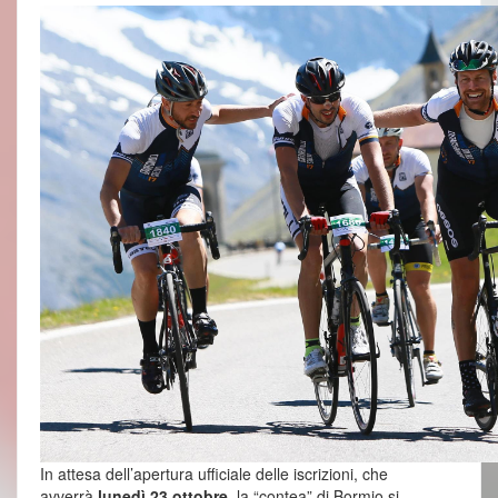
In attesa dell’apertura ufficiale delle iscrizioni, che
avverrà
lunedì 23 ottobre
, la “contea” di Bormio si