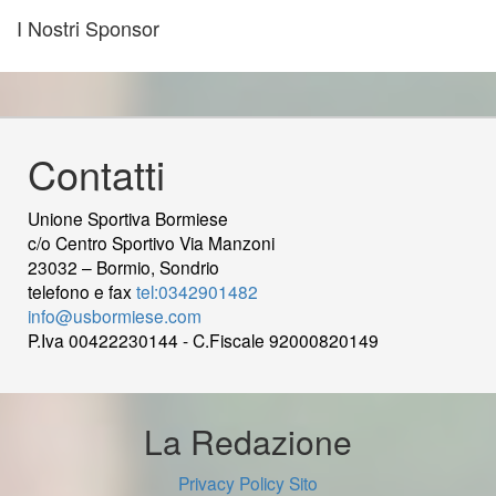
I Nostri Sponsor
Contatti
Unione Sportiva Bormiese
c/o Centro Sportivo Via Manzoni
23032 – Bormio, Sondrio
telefono e fax
tel:0342901482
info@usbormiese.com
P.Iva 00422230144 - C.Fiscale 92000820149
wood
decking
Cek Pajak Online Samsat Banten
Jasa
Pembuatan Website
La Redazione
Privacy Policy Sito