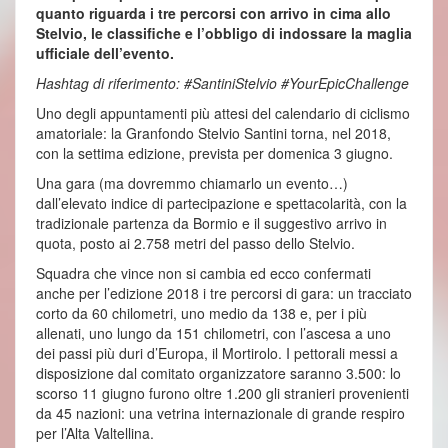
quanto riguarda i tre percorsi con arrivo in cima allo
Stelvio, le classifiche e l’obbligo di indossare la maglia
ufficiale dell’evento.
Hashtag di riferimento: #SantiniStelvio #YourEpicChallenge
Uno degli appuntamenti più attesi del calendario di ciclismo
amatoriale: la Granfondo Stelvio Santini torna, nel 2018,
con la settima edizione, prevista per domenica 3 giugno.
Una gara (ma dovremmo chiamarlo un evento…)
dall’elevato indice di partecipazione e spettacolarità, con la
tradizionale partenza da Bormio e il suggestivo arrivo in
quota, posto ai 2.758 metri del passo dello Stelvio.
Squadra che vince non si cambia ed ecco confermati
anche per l’edizione 2018 i tre percorsi di gara: un tracciato
corto da 60 chilometri, uno medio da 138 e, per i più
allenati, uno lungo da 151 chilometri, con l’ascesa a uno
dei passi più duri d’Europa, il Mortirolo. I pettorali messi a
disposizione dal comitato organizzatore saranno 3.500: lo
scorso 11 giugno furono oltre 1.200 gli stranieri provenienti
da 45 nazioni: una vetrina internazionale di grande respiro
per l’Alta Valtellina.