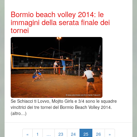
Bormio beach volley 2014: le
immagini della serata finale dei
tornei
Se Schiacci ti Lovvo, Mojito Girls e 3/4 sono le squadre
vincitrici dei tre tornei del Bormio Beach Volley 2014.
(altro…)
«
1
…
23
24
25
26
»