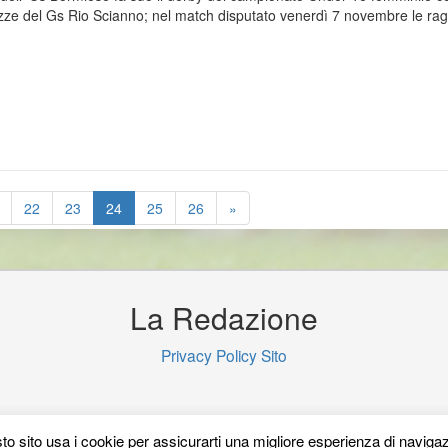
zze del Gs Rio Scianno; nel match disputato venerdì 7 novembre le ra
22
23
24
25
26
»
La Redazione
Privacy Policy Sito
o sito usa i cookie per assicurarti una migliore esperienza di naviga