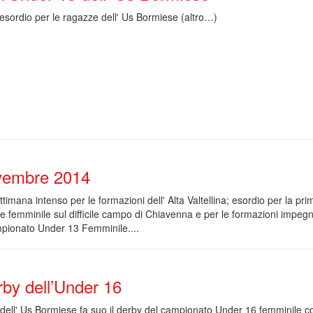
esordio per le ragazze dell' Us Bormiese (altro…)
vembre 2014
ttimana intenso per le formazioni dell' Alta Valtellina; esordio per la pri
ne femminile sul difficile campo di Chiavenna e per le formazioni impeg
pionato Under 13 Femminile....
erby dell’Under 16
 dell' Us Bormiese fa suo il derby del campionato Under 16 femminile c