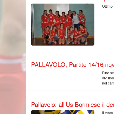
Ottimo 
PALLAVOLO, Partite 14/16 no
Fine se
divisio
nel cam
Pallavolo: all’Us Bormiese il d
Il team