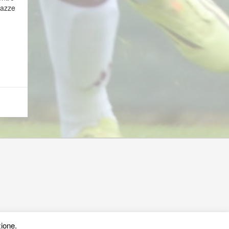
gazze
zione.