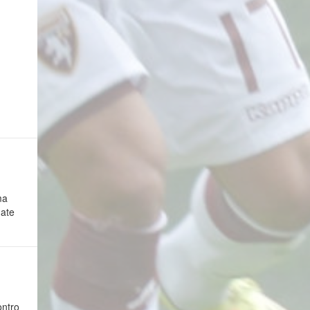
ma
nate
ontro