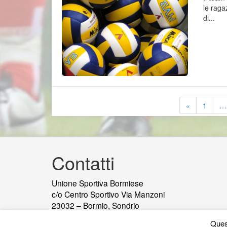
le raga
di...
«
1
…
Contatti
Unione Sportiva Bormiese
c/o Centro Sportivo Via Manzoni
23032 – Bormio, Sondrio
telefono e fax
tel:0342901482
Quest