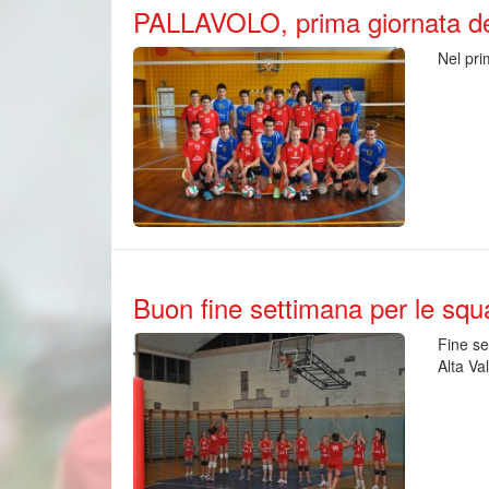
PALLAVOLO, prima giornata de
Nel pri
Buon fine settimana per le squad
Fine se
Alta Va