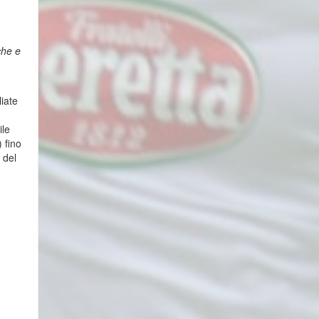
che e
iate
ile
) fino
 del