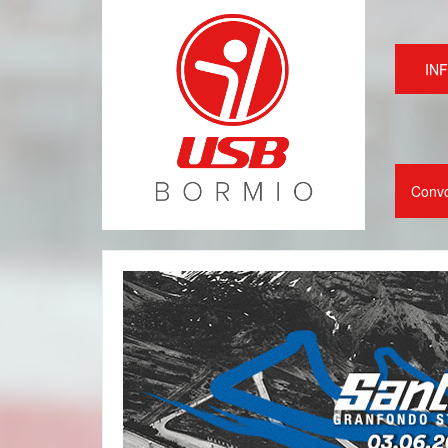
IN
Conv