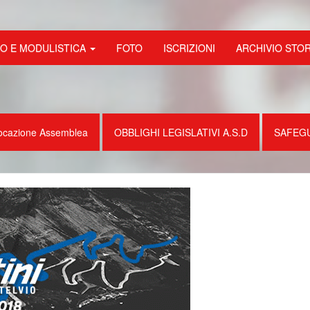
FO E MODULISTICA
FOTO
ISCRIZIONI
ARCHIVIO STO
ocazione Assemblea
OBBLIGHI LEGISLATIVI A.S.D
SAFEG