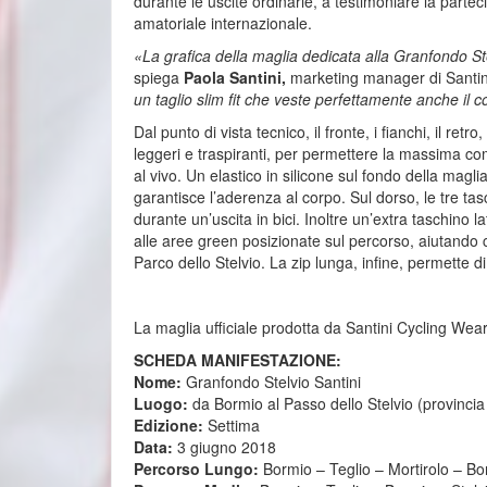
durante le uscite ordinarie, a testimoniare la parte
amatoriale internazionale.
«La grafica della maglia dedicata alla Granfondo Ste
spiega
Paola Santini,
marketing manager di Santin
un taglio slim fit che veste perfettamente anche il 
Dal punto di vista tecnico, il fronte, i fianchi, il re
leggeri e traspiranti, per permettere la massima co
al vivo. Un elastico in silicone sul fondo della magli
garantisce l’aderenza al corpo. Sul dorso, le tre ta
durante un’uscita in bici. Inoltre un’extra taschino late
alle aree green posizionate sul percorso, aiutando c
Parco dello Stelvio. La zip lunga, infine, permette di
La maglia ufficiale prodotta da Santini Cycling Wea
SCHEDA MANIFESTAZIONE:
Nome:
Granfondo Stelvio Santini
Luogo:
da Bormio al Passo dello Stelvio (provincia
Edizione:
Settima
Data:
3 giugno 2018
Percorso Lungo:
Bormio – Teglio – Mortirolo – Bor