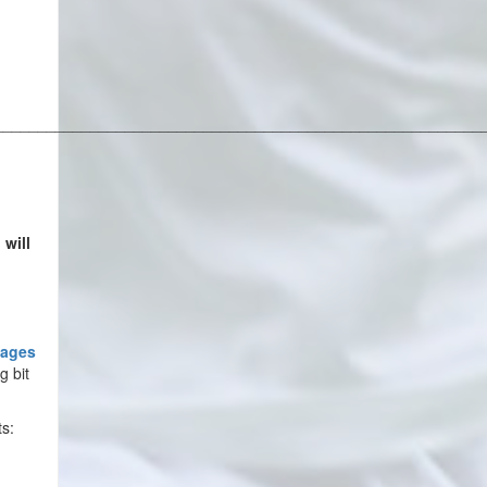
________________________________________________________
 will
ages
g bit
ts: