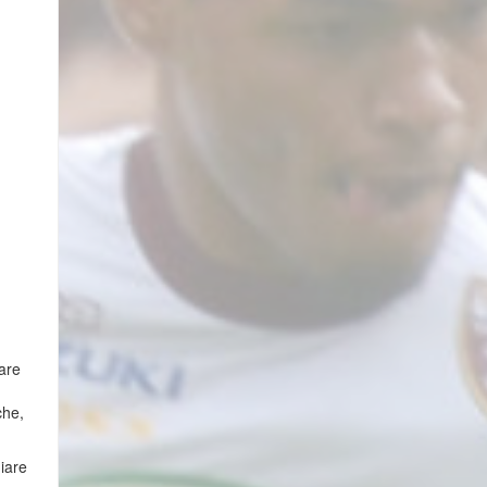
sare
che,
iare