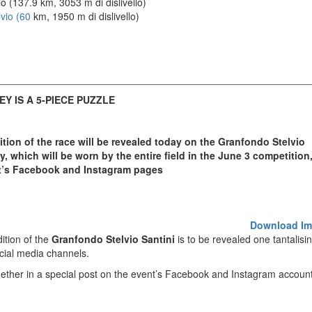
o (137.9 km, 3053 m di dislivello)
lvio (60
km, 1950 m di dislivello)
________________________________________________________
Y IS A 5-PIECE PUZZLE
dition of the race will be revealed today on the Granfondo Stelvio
ey, which will be worn by the entire field in the June 3 competition,
ent’s Facebook and Instagram pages
Download Im
dition of the
Granfondo Stelvio Santini
is to be revealed one tantalisin
ocial media channels.
ogether in a special post on the event’s Facebook and Instagram accoun