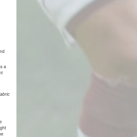
and
as a
nt
abric
e
ight
he