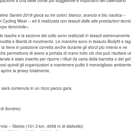
cipazione a una delle corse più suggestive e importanti del calendario
lvio Santini 2018 gioca su tre colori: bianco, arancio e blu nautica
–
i Cycling Wear –
ed è realizzata con tessuti dalle alte prestazioni tecni
corpo femminile».
tro, le tasche e la sezione del collo sono realizzati in tessuti estremamente
modità e libertà di movimento. Le maniche sono in tessuto Bodyfit e tagl
a la tiene in posizione corretta anche durante gli sforzi più intensi e ne
sche permettono di avere a portata di mano tutto ciò che può risultare ut
rale è stato inserito per riporre i rifiuti (la carta della barretta o del gel
osì quindi gli organizzatori a mantenere pulito il meraviglioso ambiente
 aprire la jersey totalmente.
r sarà contenuta in un ricco pacco gara.
 di Sondrio)
mio – Stelvio (151.3 km, 4058 m di dislivello)