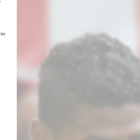
r
rso