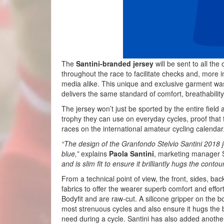
The
Santini-branded jersey
will be sent to all th
throughout the race to facilitate checks and, more im
media alike. This unique and exclusive garment wa
delivers the same standard of comfort, breathability
The jersey won’t just be sported by the entire field 
trophy they can use on everyday cycles, proof that 
races on the international amateur cycling calendar
“The design of the Granfondo Stelvio Santini 2018 
blue,”
explains
Paola Santini
, marketing manager 
and is slim fit to ensure it brilliantly hugs the conto
From a technical point of view, the front, sides, ba
fabrics to offer the wearer superb comfort and eff
Bodyfit and are raw-cut. A silicone gripper on the b
most strenuous cycles and also ensure it hugs the 
need during a cycle. Santini has also added anothe