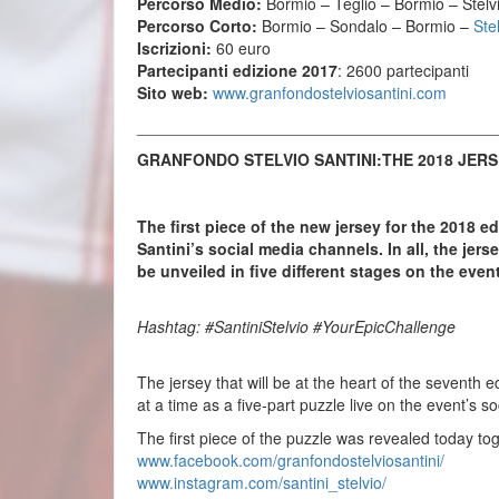
Percorso Medio:
Bormio – Teglio – Bormio – Stelvi
Percorso Corto:
Bormio – Sondalo – Bormio –
Ste
Iscrizioni:
60 euro
Partecipanti edizione 2017
: 2600 partecipanti
Sito web:
www.granfondostelviosantini.
com
________________________________________
GRANFONDO STELVIO SANTINI:THE 2018 JERSE
The first piece of the new jersey for the 2018 e
Santini’s social media channels. In all, the jers
be unveiled in five different stages on the ev
Hashtag: #SantiniStelvio #YourEpicChallenge
The jersey that will be at the heart of the seventh e
at a time as a five-part puzzle live on the event’s s
The first piece of the puzzle was revealed today t
www.facebook.com/
granfondostelviosantini/
www.instagram.com/santini_
stelvio/