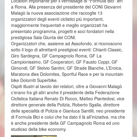
Location importante per il vernissage di “Formula Bici” ieri
a Roma. Alla presenza del presidente del CONI Giovanni
Malagò la nuova associazione che raccoglie 13
organizzatori degli eventi ciclistici più importanti,
maggiormente frequentati e meglio organizzati ha
presentato programma, progetti e soci fondatori nella
prestigiosa Sala Giunta del CONI.
Organizzatori che, assieme ad Assofondo, si riconoscono
sotto il logo di altrettanti prestigiosi eventi: Chianti Classic,
Giro Sardegna, GF Campagnolo Roma, GF La
Campionissimo, GF Cooperatori, GF Fausto Coppi, GF
Gimondi, GF Stelvio Santini, GF Strade Bianche, L’Eroica,
Maratona dles Dolomites, Sportful Race e per la mountain
bike Dolomiti Superbike.
Ospiti illustri al tavolo dei relatori, oltre a Giovanni Malagò
c’erano fra gli altri anche il presidente della Federazione
Ciclistica Italiana Renato Di Rocco, Matteo Piantedosi, vice
direttore generale della Polizia, Roberto Sgalla, direttore
delle specialità di Polizia e Gianluca Santilli, neo presidente
di Formula Bici e colui che ha dato il là all’iniziativa, ma che
è anche presidente della GF Campagnolo Roma ed uno
studioso della bike economy.