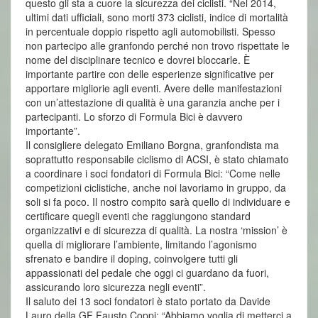
questo gli sta a cuore la sicurezza dei ciclisti. “Nel 2014,
ultimi dati ufficiali, sono morti 373 ciclisti, indice di mortalità
in percentuale doppio rispetto agli automobilisti. Spesso
non partecipo alle granfondo perché non trovo rispettate le
nome del disciplinare tecnico e dovrei bloccarle. È
importante partire con delle esperienze significative per
apportare migliorie agli eventi. Avere delle manifestazioni
con un’attestazione di qualità è una garanzia anche per i
partecipanti. Lo sforzo di Formula Bici è davvero
importante”.
Il consigliere delegato Emiliano Borgna, granfondista ma
soprattutto responsabile ciclismo di ACSI, è stato chiamato
a coordinare i soci fondatori di Formula Bici: “Come nelle
competizioni ciclistiche, anche noi lavoriamo in gruppo, da
soli si fa poco. Il nostro compito sarà quello di individuare e
certificare quegli eventi che raggiungono standard
organizzativi e di sicurezza di qualità. La nostra ‘mission’ è
quella di migliorare l’ambiente, limitando l’agonismo
sfrenato e bandire il doping, coinvolgere tutti gli
appassionati del pedale che oggi ci guardano da fuori,
assicurando loro sicurezza negli eventi”.
Il saluto dei 13 soci fondatori è stato portato da Davide
Lauro della GF Fausto Coppi: “Abbiamo voglia di metterci a