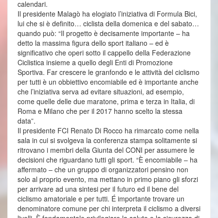
calendari.
Il presidente Malagò ha elogiato l’iniziativa di Formula Bici,
lui che si è definito… ciclista della domenica e del sabato…
quando può: “Il progetto è decisamente importante – ha
detto la massima figura dello sport italiano – ed è
significativo che operi sotto il cappello della Federazione
Ciclistica insieme a quello degli Enti di Promozione
Sportiva. Far crescere le granfondo e le attività del ciclismo
per tutti è un obbiettivo encomiabile ed è importante anche
che l’iniziativa serva ad evitare situazioni, ad esempio,
come quelle delle due maratone, prima e terza in Italia, di
Roma e Milano che per il 2017 hanno scelto la stessa
data”.
Il presidente FCI Renato Di Rocco ha rimarcato come nella
sala in cui si svolgeva la conferenza stampa solitamente si
ritrovano i membri della Giunta del CONI per assumere le
decisioni che riguardano tutti gli sport. “È encomiabile – ha
affermato – che un gruppo di organizzatori pensino non
solo al proprio evento, ma mettano in primo piano gli sforzi
per arrivare ad una sintesi per il futuro ed il bene del
ciclismo amatoriale e per tutti. É importante trovare un
denominatore comune per chi interpreta il ciclismo a diversi
livelli. È fondamentale privilegiare la salute e la sicurezza di