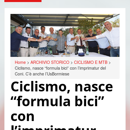
Home
>
ARCHIVIO STORICO
>
CICLISMO E MTB
>
Ciclismo, nasce “formula bici” con l’imprimatur del
Coni. C’è anche l’UsBormiese
Ciclismo, nasce
“formula bici”
con