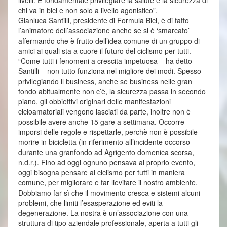
chi va in bici e non solo a livello agonistico”.
Gianluca Santilli, presidente di Formula Bici, è di fatto
l’animatore dell’associazione anche se si è ‘smarcato’
affermando che è frutto dell’idea comune di un gruppo di
amici ai quali sta a cuore il futuro del ciclismo per tutti.
“Come tutti i fenomeni a crescita impetuosa – ha detto
Santilli – non tutto funziona nel migliore dei modi. Spesso
privilegiando il business, anche se business nelle gran
fondo abitualmente non c’è, la sicurezza passa in secondo
piano, gli obbiettivi originari delle manifestazioni
cicloamatoriali vengono lasciati da parte, inoltre non è
possibile avere anche 15 gare a settimana. Occorre
imporsi delle regole e rispettarle, perchè non è possibile
morire in bicicletta (in riferimento all’incidente occorso
durante una granfondo ad Agrigento domenica scorsa,
n.d.r.). Fino ad oggi ognuno pensava al proprio evento,
oggi bisogna pensare al ciclismo per tutti in maniera
comune, per migliorare e far lievitare il nostro ambiente.
Dobbiamo far sì che il movimento cresca e sistemi alcuni
problemi, che limiti l’esasperazione ed eviti la
degenerazione. La nostra è un’associazione con una
struttura di tipo aziendale professionale, aperta a tutti gli