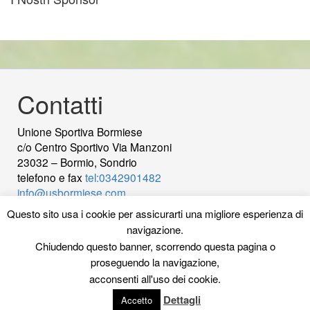
Contatti
Unione Sportiva Bormiese
c/o Centro Sportivo Via Manzoni
23032 – Bormio, Sondrio
telefono e fax
tel:0342901482
info@usbormiese.com
P.Iva 00422230144 - C.Fiscale 92000820149
wood
Questo sito usa i cookie per assicurarti una migliore esperienza di
decking
Cek Pajak Online Samsat Banten
Jasa
navigazione.
Pembuatan Website
Chiudendo questo banner, scorrendo questa pagina o
proseguendo la navigazione,
La Redazione
acconsenti all'uso dei cookie.
Privacy Policy Sito
Dettagli
Accetto