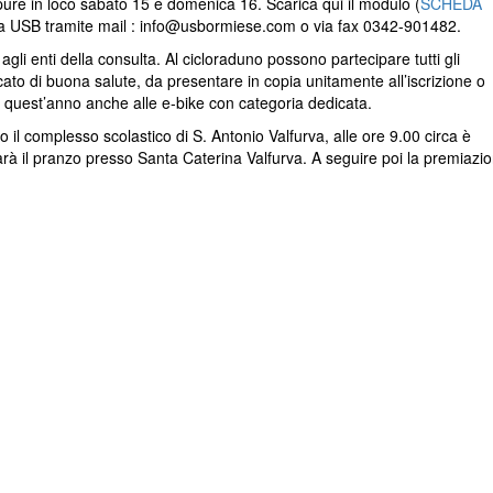
ppure in loco sabato 15 e domenica 16. Scarica qui il modulo (
SCHEDA
eria USB tramite mail : info@usbormiese.com o via fax 0342-901482.
 agli enti della consulta. Al cicloraduno possono partecipare tutti gli
icato di buona salute, da presentare in copia unitamente all’iscrizione o
 da quest’anno anche alle e-bike con categoria dedicata.
 il complesso scolastico di S. Antonio Valfurva, alle ore 9.00 circa è
sarà il pranzo presso Santa Caterina Valfurva. A seguire poi la premiazi