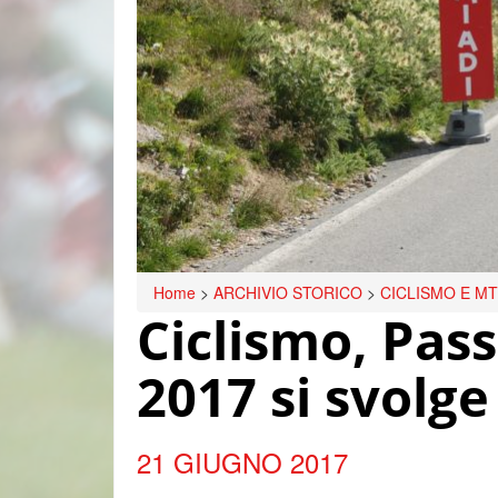
Home
>
ARCHIVIO STORICO
>
CICLISMO E M
Ciclismo, Passo
2017 si svolge
21 GIUGNO 2017