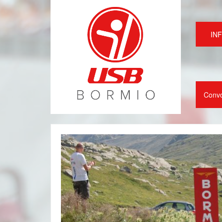
IN
Conv