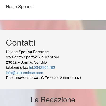
I Nostri Sponsor
Contatti
Unione Sportiva Bormiese
c/o Centro Sportivo Via Manzoni
23032 – Bormio, Sondrio
telefono e fax
tel:0342901482
info@usbormiese.com
P.Iva 00422230144 - C.Fiscale 92000820149
wood
decking
Cek Pajak Online Samsat Banten
Jasa
Pembuatan Website
La Redazione