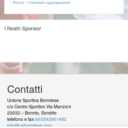
–
Pulcini – Calendario raggruppamenti
I Nostri Sponsor
Contatti
Unione Sportiva Bormiese
c/o Centro Sportivo Via Manzoni
23032 – Bormio, Sondrio
telefono e fax
tel:0342901482
info@usbormiese.com