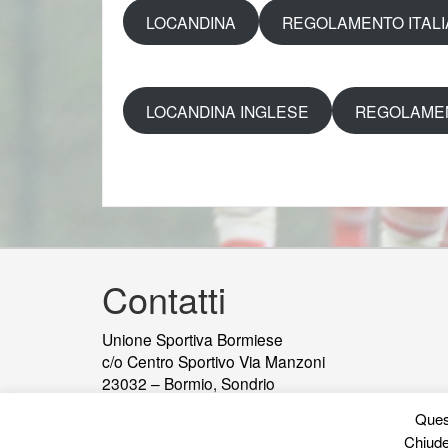
LOCANDINA
REGOLAMENTO ITAL
LOCANDINA INGLESE
REGOLAMEN
Contatti
Unione Sportiva Bormiese
c/o Centro Sportivo Via Manzoni
23032 – Bormio, Sondrio
telefono e fax
tel:0342901482
Quest
info@usbormiese.com
Chiude