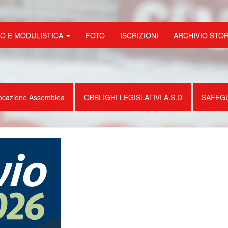
FO E MODULISTICA
FOTO
ISCRIZIONI
ARCHIVIO STO
ocazione Assemblea
OBBLIGHI LEGISLATIVI A.S.D
SAFEG