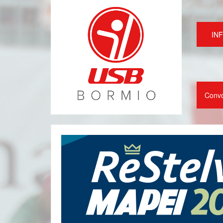
IN
Conv