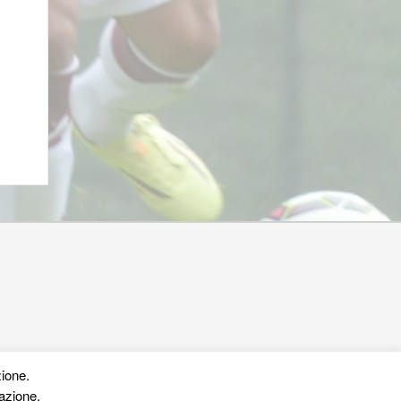
zione.
azione,