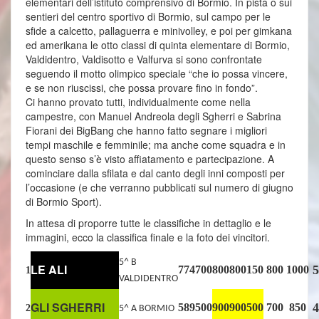
elementari dell’istituto comprensivo di Bormio. In pista o sui
sentieri del centro sportivo di Bormio, sul campo per le
sfide a calcetto, pallaguerra e minivolley, e poi per gimkana
ed amerikana le otto classi di quinta elementare di Bormio,
Valdidentro, Valdisotto e Valfurva si sono confrontate
seguendo il motto olimpico speciale “che io possa vincere,
e se non riuscissi, che possa provare fino in fondo”.
Ci hanno provato tutti, individualmente come nella
campestre, con Manuel Andreola degli Sgherri e Sabrina
Fiorani dei BigBang che hanno fatto segnare i migliori
tempi maschile e femminile; ma anche come squadra e in
questo senso s’è visto affiatamento e partecipazione. A
cominciare dalla sfilata e dal canto degli inni composti per
l’occasione (e che verranno pubblicati sul numero di giugno
di Bormio Sport).
In attesa di proporre tutte le classifiche in dettaglio e le
immagini, ecco la classifica finale e la foto dei vincitori.
5^ B
LE ALI
5
774
700
800
800
150
800
1000
1
VALDIDENTRO
GLI SGHERRI
4
589
500
900
900
500
700
850
2
5^ A BORMIO