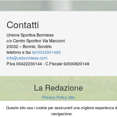
Contatti
Unione Sportiva Bormiese
c/o Centro Sportivo Via Manzoni
23032 – Bormio, Sondrio
telefono e fax
tel:0342901482
info@usbormiese.com
P.Iva 00422230144 - C.Fiscale 92000820149
wood
decking
Cek Pajak Online Samsat Banten
Jasa
Pembuatan Website
La Redazione
Privacy Policy Sito
Questo sito usa i cookie per assicurarti una migliore esperienza d
navigazione.