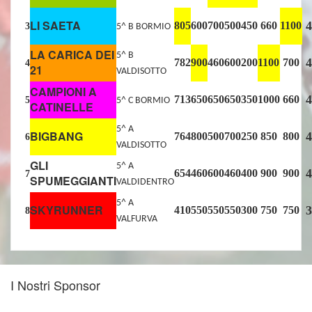
LI SAETA
4
805
600
700
500
450
660
1100
3
5^ B BORMIO
LA CARICA DEI
5^ B
4
782
900
460
600
200
1100
700
4
21
VALDISOTTO
CAMPIONI A
4
713
650
650
650
350
1000
660
5
5^ C BORMIO
CATINELLE
5^ A
BIGBANG
4
764
800
500
700
250
850
800
6
VALDISOTTO
GLI
5^ A
4
654
460
600
460
400
900
900
7
SPUMEGGIANTI
VALDIDENTRO
5^ A
SKYRUNNER
3
410
550
550
550
300
750
750
8
VALFURVA
I Nostri Sponsor