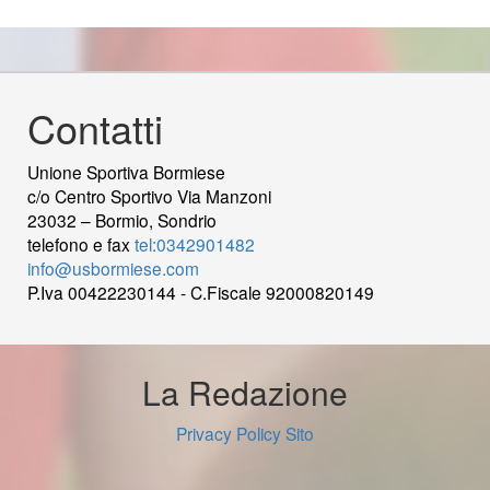
Contatti
Unione Sportiva Bormiese
c/o Centro Sportivo Via Manzoni
23032 – Bormio, Sondrio
telefono e fax
tel:0342901482
info@usbormiese.com
P.Iva 00422230144 - C.Fiscale 92000820149
wood
decking
Cek Pajak Online Samsat Banten
Jasa
Pembuatan Website
La Redazione
Privacy Policy Sito