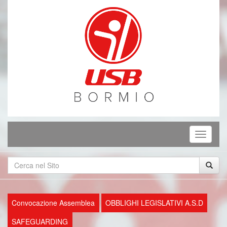
Mostra
o
nascond
la
navigaz
Convocazione Assemblea
OBBLIGHI LEGISLATIVI A.S.D
SAFEGUARDING