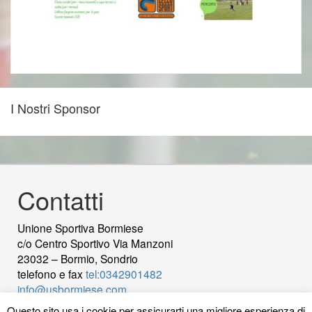
I Nostri Sponsor
Contatti
Unione Sportiva Bormiese
c/o Centro Sportivo Via Manzoni
23032 – Bormio, Sondrio
telefono e fax
tel:0342901482
info@usbormiese.com
P.Iva 00422230144 - C.Fiscale 92000820149
wood
Questo sito usa i cookie per assicurarti una migliore esperienza di