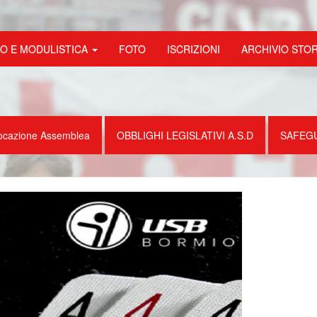
FO E MODULISTICA
FOTO
ISCRIZIONI
ARCHIVIO STO
ocazione Assemblea
OBBLIGHI LEGISLATIVI A.S.D
SAFEG