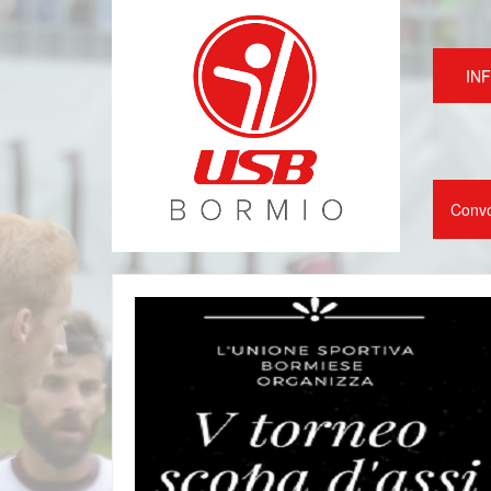
IN
Conv