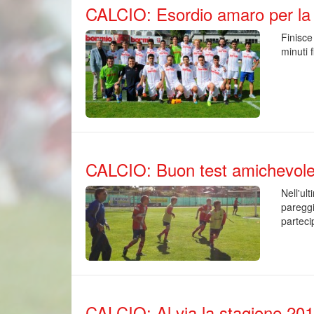
CALCIO: Esordio amaro per la 
Finisce
minuti 
CALCIO: Buon test amichevole p
Nell'ul
pareggi
parteci
CALCIO: Al via la stagione 20