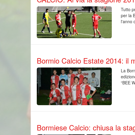
Tutto p
per la 
l'anno 
Bormio Calcio Estate 2014: il m
La Borm
edizion
“BEE W
Bormiese Calcio: chiusa la sta