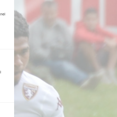
 nei
i