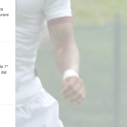
ca
urare
la 7^
 dal