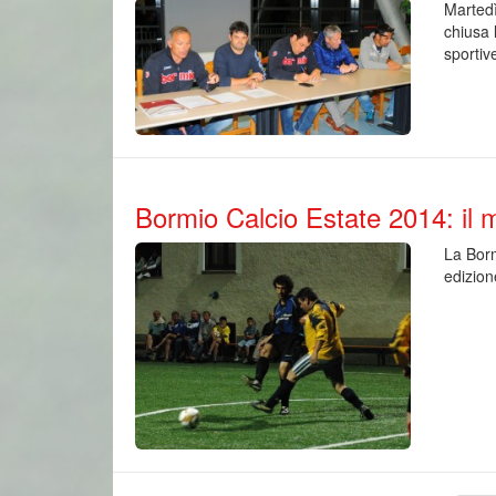
Martedì
chiusa 
sportive
Bormio Calcio Estate 2014: il m
La Borm
edizion