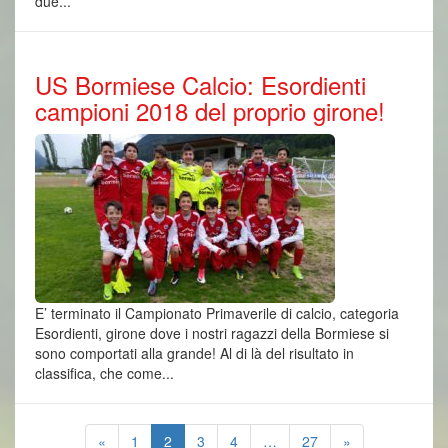
due...
US Bormiese Calcio: Esordienti
campioni 2018 del proprio girone!
E’ terminato il Campionato Primaverile di calcio, categoria
Esordienti, girone dove i nostri ragazzi della Bormiese si
sono comportati alla grande! Al di là del risultato in
classifica, che come...
«
1
2
3
4
…
27
»