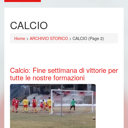
CALCIO
Home
>
ARCHIVIO STORICO
>
CALCIO
(Page 2)
Calcio: Fine settimana di vittorie per
tutte le nostre formazioni