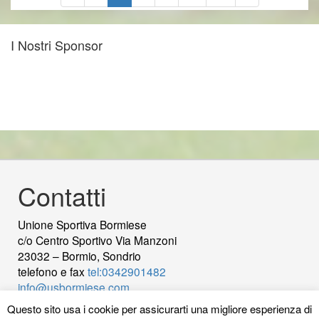
I Nostri Sponsor
Contatti
Unione Sportiva Bormiese
c/o Centro Sportivo Via Manzoni
23032 – Bormio, Sondrio
telefono e fax
tel:0342901482
info@usbormiese.com
P.Iva 00422230144 - C.Fiscale 92000820149
wood
Questo sito usa i cookie per assicurarti una migliore esperienza di
decking
Cek Pajak Online Samsat Banten
Jasa